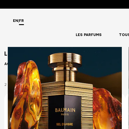
EN
|
FR
LES PARFUMS
TOUS
LES PARFUMS
ACCUEIL
Les Parfums
2 Produits
10 ml
50 ml
150 ml (Refill)
SEL D'AMBRE EAU DE PARFUM
AMBRE LUMINEUX & AMBRE GRIS SALÉ