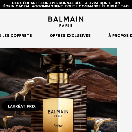
DEUX ÉCHANTILLONS PERSONNALISÉS, LA LIVRAISON ET UN
ÉCRIN CADEAU ACCOMPAGNENT TOUTE COMMANDE ÉLIGIBLE.* T&C
 LES COFFRETS
OFFRES EXCLUSIVES
À PROPOS 
LAURÉAT PRIX
10 ml
50 ml
150 ml (Refill)
ÉBÈNE EAU DE PARFUM
BOIS D'ÉBÈNE ÉTERNEL & HUILE