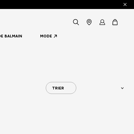
icon-
Localisateur
my
items
DE BALMAIN
MODE
-
de
account
search
Magasin
TRIER