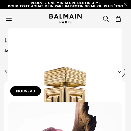
RECEVEZ UNE MINIATURE DESTIN 4 ML
POUR TOUT ACHAT D'UN PARFUM DESTIN 30 ML OU PLUS.*T&C
icon-
items
LES PARFUMS
-
ACCUEIL
Les Parfums
search
6 Produits
NOUVEAU
10 ml
30 ml
50 ml
100 ml
DESTIN DE BALMAIN PARFUM
UNE FRAGRANCE BOISÉE-FRUITÉE
AMPLIFIÉE
Aucun avis