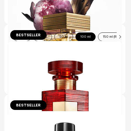
€92.00
AJOUTER AU PANIER
BESTSELLER
10 ml
30 ml
50 ml
100 ml
150 ml (Refill)
DESTIN DE BALMAIN EAU DE PARFUM
UN PARFUM FLORAL FRUITÉ AUDACIEUX.
2 avis
€155.00
AJOUTER AU PANIER
BESTSELLER
10 ml
30 ml
50 ml
150 ml (Refill)
ROUGE EAU DE PARFUM
LYS SENSUEL & GEORGYWOOD BRILLANT