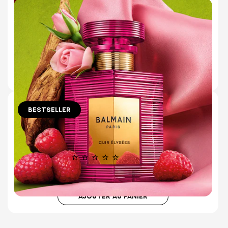
ROUGE EAU DE TOILETTE
FLORAL FRUITÉ | LYS SENSUEL,
GEORGYWOOD BRILLANT
1 avis
€130.00
AJOUTER AU PANIER
BESTSELLER
10 ml
50 ml
150 ml (Refill)
CUIR ÉLYSÉES EAU DE PARFUM
CUIR CHALEUREUX ET FRAMBOISE JUTEUSE
Aucun avis
€180.00
AJOUTER AU PANIER