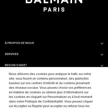
À PROPOS DE NOUS
SERVICES
Balmain Beauty
Fashion
BESOIN D'AIDE?
Services
Trouver son Parfum
Nous utilisons des cookies pour analyser le trafic sur notre
CONFIDENTIALITÉ ET CONDITIONS GÉNÉRALES
Livraison & Retours
Boutiques
site, vous fournir un contenu personnalisé, des publicités
Contactez-nous
basées sur vos centres d'intérêt et du contenu provenant
Politique de Confidentialité
des réseaux sociaux. Vous pouvez choisir vos préférences
Contacter le fournisseur
en matière de cookies ou obtenir plus d'informations sur
Conditions Générales
FAQ
les cookies en cliquant sur Personnaliser ou à tout moment
MODE
Conditions Générales de Vente
dans notre Politique de Confidentialité. Vous pouvez cliquer
Gérer les Cookies
sur Accepter ou Rejeter pour accepter ou refuser tous les