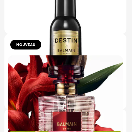
1 avis
€115.00
AJOUTER AU PANIER
NOUVEAU
125 ml
DESTIN DE BALMAIN BODY SPRAY
UNE BRUME FLORALE FRUITÉE
DÉLICATEMENT PARFUMÉE.
Aucun avis
€48.00
AJOUTER AU PANIER
125 ml
50 ml