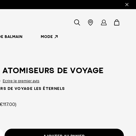
icon-
Localisateur
my
items
DE BALMAIN
MODE
-
de
account
search
Magasin
 ATOMISEURS DE VOYAGE
Ecrire le premier avis
0
rs de voyage Les Éternels
€117.00)