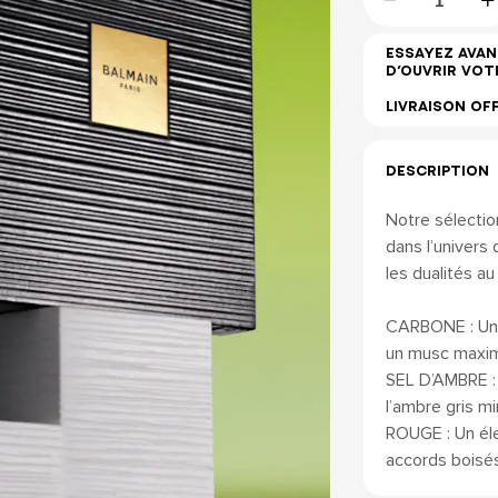
ESSAYEZ AVAN
D’OUVRIR VOT
LIVRAISON OF
DESCRIPTION
Notre sélectio
dans l’univers
les dualités a
CARBONE : Une 
un musc maxima
SEL D’AMBRE : 
l’ambre gris mi
ROUGE : Un élec
accords boisés