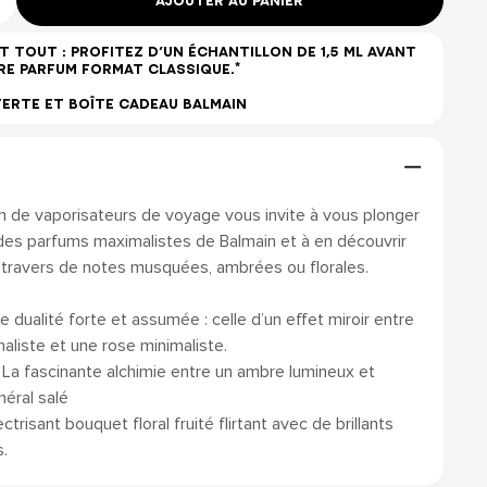
AJOUTER AU PANIER
T TOUT : PROFITEZ D’UN ÉCHANTILLON DE 1,5 ML AVANT
RE PARFUM FORMAT CLASSIQUE.*
FERTE ET BOÎTE CADEAU BALMAIN
n de vaporisateurs de voyage vous invite à vous plonger
 des parfums maximalistes de Balmain et à en découvrir
u travers de notes musquées, ambrées ou florales.
dualité forte et assumée : celle d’un effet miroir entre
liste et une rose minimaliste.
La fascinante alchimie entre un ambre lumineux et
néral salé
trisant bouquet floral fruité flirtant avec de brillants
.